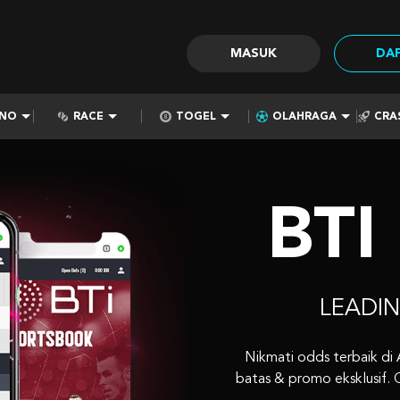
MASUK
DA
INO
RACE
TOGEL
OLAHRAGA
CRA
BTI
LEADI
Nikmati odds terbaik di A
batas & promo eksklusif. G