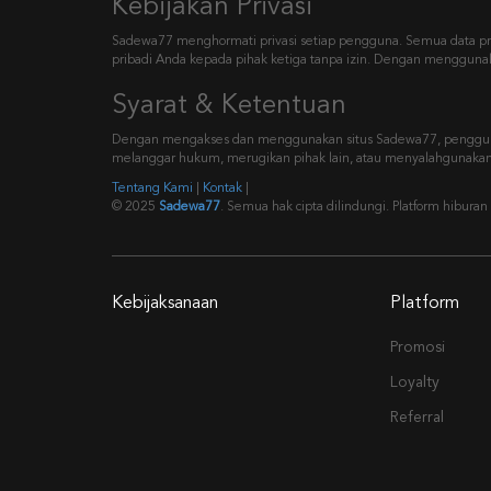
Kebijakan Privasi
Sadewa77 menghormati privasi setiap pengguna. Semua data pri
pribadi Anda kepada pihak ketiga tanpa izin. Dengan mengguna
Syarat & Ketentuan
Dengan mengakses dan menggunakan situs Sadewa77, penggun
melanggar hukum, merugikan pihak lain, atau menyalahgunaka
Tentang Kami
|
Kontak
|
© 2025
Sadewa77
. Semua hak cipta dilindungi. Platform hiburan 
Kebijaksanaan
Platform
Promosi
Loyalty
Referral