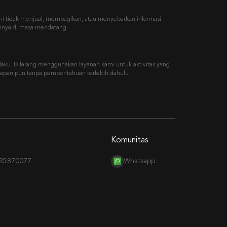
mi tidak menjual, membagikan, atau menyebarkan informasi
annya di masa mendatang.
laku. Dilarang menggunakan layanan kami untuk aktivitas yang
pan pun tanpa pemberitahuan terlebih dahulu.
Komunitas
35870077
Whatsapp