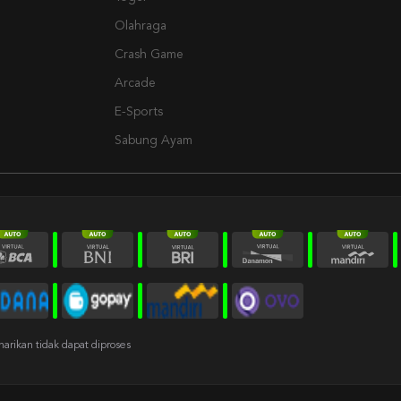
Olahraga
Crash Game
Arcade
E-Sports
Sabung Ayam
arikan tidak dapat diproses