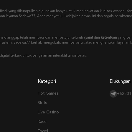
badi yang dikumpulkan digunakan hanya untuk meningkatkan kualitas layanan. Ka
kan layanan Sadewa77, Anda menyetujui kebijakan privasi ini dan segala pembaru
a dianggap telah membaca dan menyetujui seluruh
syarat dan ketentuan
yang ber
n sistem. Sadewa77 berhak mengubah, memperbarui, atau menghentikan layanan ka
digital terbaik untuk pengalaman interaktif tanpa batas.
Kategori
Dukungan
Hot Games
+62831
Slots
Live Casino
Race
Togel