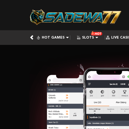
HOT GAMES
SLOTS
LIVE CAS