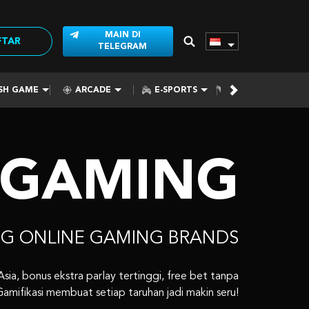
MAIN DI
FTAR
TELEGRAM
SH GAME
ARCADE
E-SPORTS
SABUNG AYAM
 GAMING
NG ONLINE GAMING BRANDS
sia, bonus ekstra parlay tertinggi, free bet tanpa
amifikasi membuat setiap taruhan jadi makin seru!