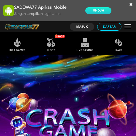
×
SADEWA77 Aplikasi Mobile
UNDUH
Jangan tampilkan lagi hari ini
MASUK
DAFTAR
HOT GAMES
SLOTS
LIVE CASINO
RACE