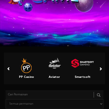
PP Casino
Aviator
Smartsoft
Micr