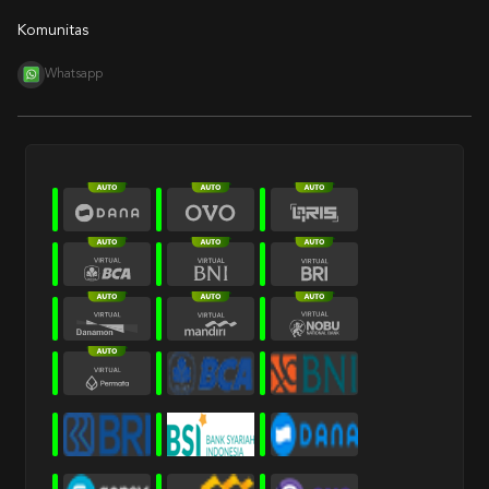
Komunitas
Whatsapp