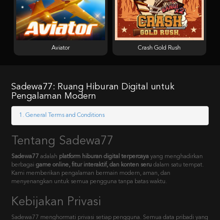
Aviator
Crash Gold Rush
Sadewa77: Ruang Hiburan Digital untuk
Pengalaman Modern
1. General Terms and Conditions
Tentang Sadewa77
Sadewa77
adalah
platform hiburan digital terpercaya
yang menghadirkan
berbagai
game online, fitur interaktif, dan konten seru
dalam satu tempat.
Kami memberikan pengalaman bermain modern, aman, dan
menyenangkan untuk semua pengguna tanpa batas waktu.
Kebijakan Privasi
Sadewa77 menghormati privasi setiap pengguna. Semua data pribadi yang