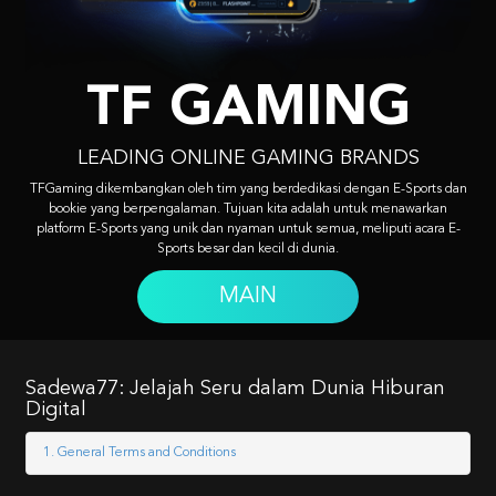
TF GAMING
LEADING ONLINE GAMING BRANDS
TFGaming dikembangkan oleh tim yang berdedikasi dengan E-Sports dan
bookie yang berpengalaman. Tujuan kita adalah untuk menawarkan
platform E-Sports yang unik dan nyaman untuk semua, meliputi acara E-
Sports besar dan kecil di dunia.
MAIN
Sadewa77: Jelajah Seru dalam Dunia Hiburan
Digital
1. General Terms and Conditions