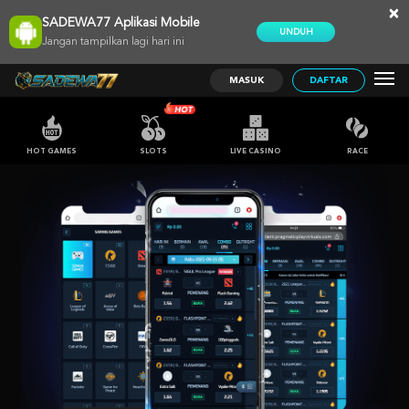
×
SADEWA77 Aplikasi Mobile
UNDUH
Jangan tampilkan lagi hari ini
MASUK
DAFTAR
HOT GAMES
SLOTS
LIVE CASINO
RACE