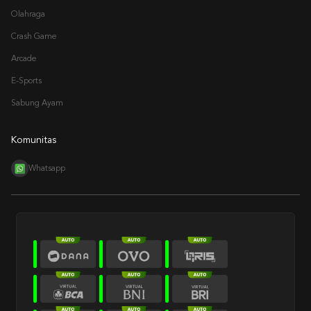
Olahraga
Crash Game
Arcade
E-Sports
Sabung Ayam
Komunitas
Whatsapp