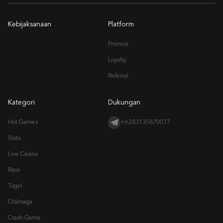
Kebijaksanaan
Platform
Promosi
Loyalty
Referral
Kategori
Dukungan
Hot Games
+6283135870077
Slots
Live Casino
Race
Togel
Olahraga
Crash Game